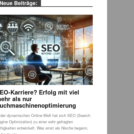
Neue Beiträge:
EO-Karriere? Erfolg mit viel
ehr als nur
uchmaschinenoptimierung
 der dynamischen Online-Welt hat sich SEO (Search
gine Optimization) zu einer sehr gefragten
higkeiten entwickelt. Was einst als Nische begann,