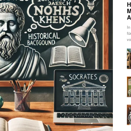
H
M
A
In
fü
vo