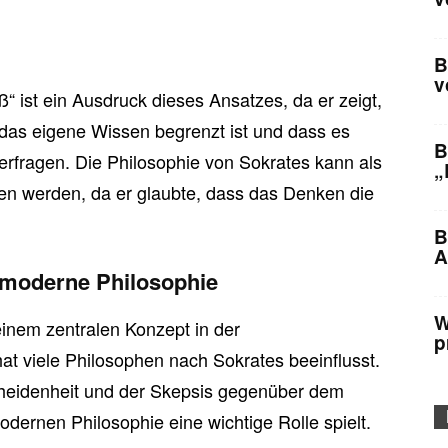
B
v
ß“ ist ein Ausdruck dieses Ansatzes, da er zeigt,
das eigene Wissen begrenzt ist und dass es
B
nterfragen. Die Philosophie von Sokrates kann als
„
n werden, da er glaubte, dass das Denken die
B
A
 moderne Philosophie
W
 einem zentralen Konzept in der
p
t viele Philosophen nach Sokrates beeinflusst.
cheidenheit und der Skepsis gegenüber dem
dernen Philosophie eine wichtige Rolle spielt.