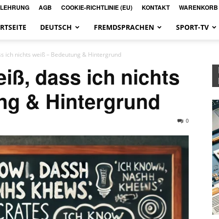
ELEHRUNG
AGB
COOKIE-RICHTLINIE (EU)
KONTAKT
WARENKORB
RTSEITE
DEUTSCH
FREMDSPRACHEN
SPORT-TV
ss ich nichts weiß – Bedeutung & Hintergrund
iß, dass ich nichts
ng & Hintergrund
0