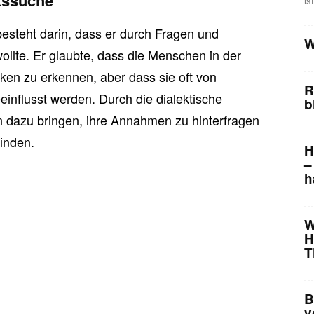
tssuche
is
esteht darin, dass er durch Fragen und
W
ollte. Er glaubte, dass die Menschen in der
ken zu erkennen, aber dass sie oft von
R
influsst werden. Durch die dialektische
b
 dazu bringen, ihre Annahmen zu hinterfragen
finden.
H
–
h
W
H
T
B
v