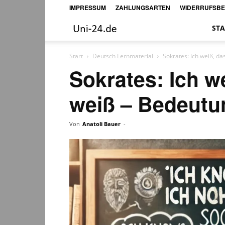
IMPRESSUM
ZAHLUNGSARTEN
WIDERRUFSB
Uni-
STA
24
Start
Deutsch Lernmaterial
Sokrates: Ich weiß, da
Sokrates: Ich we
weiß – Bedeutu
Von
Anatoli Bauer
-